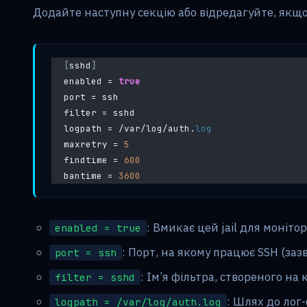
Додайте наступну секцію або відредагуйте, якщо 
[
sshd
]
enabled = 
true
port = ssh
filter = sshd
logpath = /var/log/auth.
log
maxretry = 
5
findtime = 
600
bantime = 
3600
: Вмикає цей jail для моніто
enabled = true
: Порт, на якому працює SSH (заз
port = ssh
: Ім’я фільтра, створеного на к
filter = sshd
: Шлях до лог
logpath = /var/log/auth.log