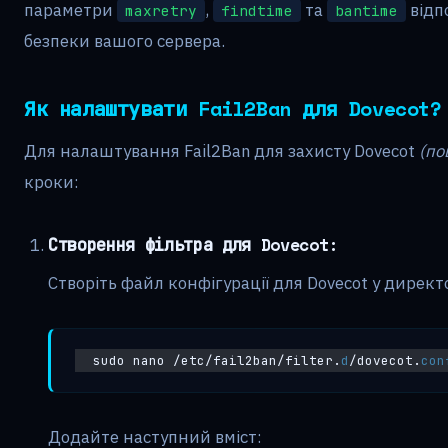
параметри
,
та
відп
maxretry
findtime
bantime
безпеки вашого сервера.
Як налаштувати Fail2Ban для Dovecot?
Для налаштування Fail2Ban для захисту Dovecot
(по
кроки:
Створення фільтра для Dovecot:
Створіть файл конфігурації для Dovecot у директ
sudo nano /etc/fail2ban/filter.
d
/dovecot.
con
Додайте наступний вміст: