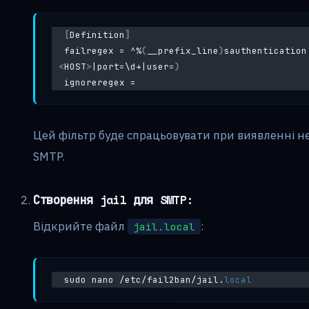
[
Definition
]
failregex = ^%
(
__prefix_line
)
sauthentication
<
HOST
>
|port=\d+|user=
)
ignoreregex =
Цей фільтр буде спрацьовувати при виявленні не
SMTP.
Створення jail для SMTP:
Відкрийте файл
:
jail.local
sudo nano /etc/fail2ban/jail.
local