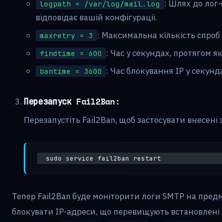
: Шлях до лог
logpath = /var/log/mail.log
відповідає вашій конфігурації.
: Максимальна кількість спроб 
maxretry = 3
: Час у секундах, протягом я
findtime = 600
: Час блокування IP у секунд
bantime = 3600
Перезапуск Fail2Ban:
Перезапустіть Fail2Ban, щоб застосувати внесені 
sudo service fail2ban restart
Тепер Fail2Ban буде моніторити логи SMTP на предм
блокувати IP-адреси, що перевищують встановлені 