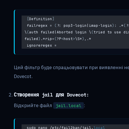
[
Definition
]
failregex = 
(
?: pop3-login|imap-login
)
: .*
(
?
\
(
auth failed|Aborted login \
(
tried to use di
failed
)
.*rip=
(
?P
<
host
>
\S*
)
,.*
ignoreregex =
Цей фільтр буде спрацьовувати при виявленні не
Dovecot.
Створення jail для Dovecot:
Відкрийте файл
:
jail.local
sudo nano /etc/fail2ban/jail.
local