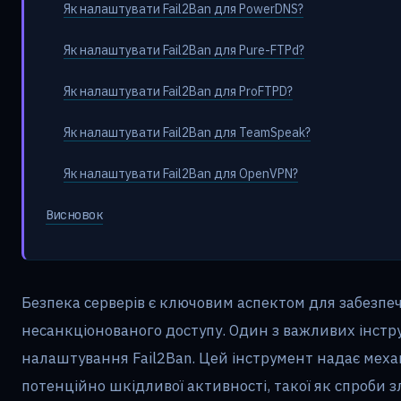
Як налаштувати Fail2Ban для PowerDNS?
Як налаштувати Fail2Ban для Pure-FTPd?
Як налаштувати Fail2Ban для ProFTPD?
Як налаштувати Fail2Ban для TeamSpeak?
Як налаштувати Fail2Ban для OpenVPN?
Висновок
Безпека серверів є ключовим аспектом для забезпеч
несанкціонованого доступу. Один з важливих інстру
налаштування Fail2Ban. Цей інструмент надає меха
потенційно шкідливої активності, такої як спроби зл