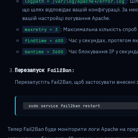
: Шл
logpath = /var/log/apache*/error.log
що шлях відповідає вашій конфігурації. За нео
вашій настройці логування Apache.
: Максимальна кількість спроб 
maxretry = 3
: Час у секундах, протягом я
findtime = 600
: Час блокування IP у секунд
bantime = 3600
Перезапуск Fail2Ban:
Перезапустіть Fail2Ban, щоб застосувати внесені 
sudo service fail2ban restart
Тепер Fail2Ban буде моніторити логи Apache на пре