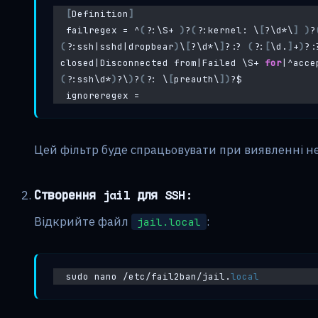
[
Definition
]
failregex = ^
(
?:\S+ 
)
?
(
?:kernel: \
[
?\d*\
]
)
?
(
?:ssh|sshd|dropbear
)
\
[
?\d*\
]
?:? 
(
?:
[
\d.
]
+
)
?:
closed|Disconnected from|Failed \S+ 
for
|^acce
(
?:ssh\d*
)
?\
)
?
(
?: \
[
preauth\
])
?$
ignoreregex =
Цей фільтр буде спрацьовувати при виявленні не
Створення jail для SSH:
Відкрийте файл
:
jail.local
sudo nano /etc/fail2ban/jail.
local