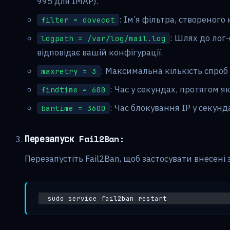
995 для IMAP).
: Ім’я фільтра, створеного 
filter = dovecot
: Шлях до лог
logpath = /var/log/mail.log
відповідає вашій конфігурації.
: Максимальна кількість спроб 
maxretry = 3
: Час у секундах, протягом я
findtime = 600
: Час блокування IP у секунд
bantime = 3600
Перезапуск Fail2Ban:
Перезапустіть Fail2Ban, щоб застосувати внесені 
sudo service fail2ban restart