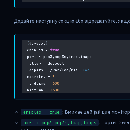
Додайте наступну секцію або відредагуйте, якщо 
[
dovecot
]
enabled = 
true
port = pop3,pop3s,imap,imaps
filter = dovecot
logpath = /var/log/mail.
log
maxretry = 
3
findtime = 
600
bantime = 
3600
: Вмикає цей jail для моніто
enabled = true
: Порти Dovec
port = pop3,pop3s,imap,imaps