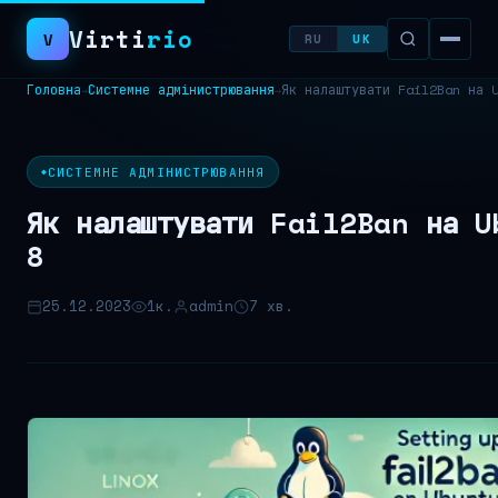
Virti
rio
V
RU
UK
Головна
Системне адмінистрювання
Як налаштувати Fail2Ban на 
→
→
Пошук:
СИСТЕМНЕ АДМІНИСТРЮВАННЯ
Як налаштувати Fail2Ban на U
8
25.12.2023
1к.
admin
7 хв.