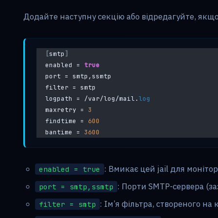
Додайте наступну секцію або відредагуйте, якщо 
[
smtp
]
enabled = 
true
port = smtp,ssmtp
filter = smtp
logpath = /var/log/mail.
log
maxretry = 
3
findtime = 
600
bantime = 
3600
: Вмикає цей jail для моніто
enabled = true
: Порти SMTP-сервера (за
port = smtp,ssmtp
: Ім’я фільтра, створеного на к
filter = smtp