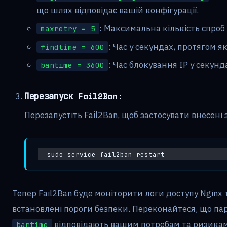
що шлях відповідає вашій конфігурації.
: Максимальна кількість спроб 
maxretry = 5
: Час у секундах, протягом я
findtime = 600
: Час блокування IP у секунд
bantime = 3600
Перезапуск Fail2Ban:
Перезапустіть Fail2Ban, щоб застосувати внесені 
sudo service fail2ban restart
Тепер Fail2Ban буде моніторити логи доступу Nginx
встановлені пороги безпеки. Переконайтеся, що п
відповідають вашим потребам та ризикам
bantime