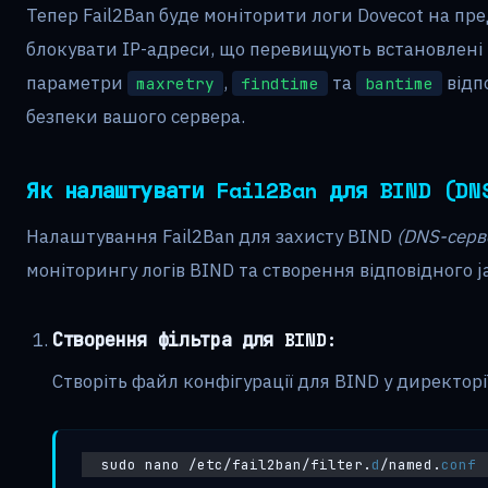
Тепер Fail2Ban буде моніторити логи Dovecot на пр
блокувати IP-адреси, що перевищують встановлені 
параметри
,
та
відп
maxretry
findtime
bantime
безпеки вашого сервера.
Як налаштувати Fail2Ban для BIND (DN
Налаштування Fail2Ban для захисту BIND
(DNS-серв
моніторингу логів BIND та створення відповідного ja
Створення фільтра для BIND:
Створіть файл конфігурації для BIND у директорі
sudo nano /etc/fail2ban/filter.
d
/named.
conf