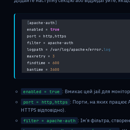
Додайте наступну секцію або відредагуйте, якщо 
[
apache-auth
]
enabled = 
true
port = http,https
filter = apache-auth
logpath = /var/log/apache*/error.
log
maxretry = 
3
findtime = 
600
bantime = 
3600
: Вмикає цей jail для моніто
enabled = true
: Порти, на яких працює 
port = http,https
HTTPS відповідно).
: Ім’я фільтра, створен
filter = apache-auth