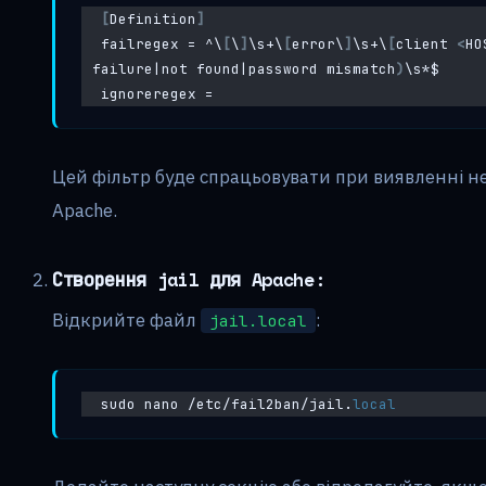
[
Definition
]
failregex = ^\
[
\
]
\s+\
[
error\
]
\s+\
[
client 
<
HO
failure|not found|password mismatch
)
\s*$
ignoreregex =
Цей фільтр буде спрацьовувати при виявленні не
Apache.
Створення jail для Apache:
Відкрийте файл
:
jail.local
sudo nano /etc/fail2ban/jail.
local