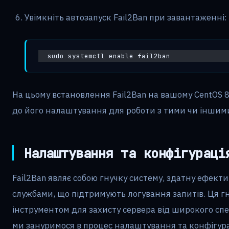
Увімкніть автозапуск Fail2Ban при завантаженні:
sudo systemctl enable fail2ban
На цьому встановлення Fail2Ban на вашому CentOS 
до його налаштування для роботи з тими чи іншим
Налаштування та конфігураці
Fail2Ban являє собою гнучку систему, здатну ефек
службами, що підтримують логування запитів. Ця г
інструментом для захисту сервера від широкого спе
ми зануримося в процес налаштування та конфігурац