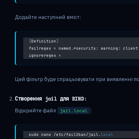
Додайте наступний вміст:
[
Definition
]
failregex = named.*security: warning: client
ignoreregex =
Цей фільтр буде спрацьовувати при виявленні п
Створення jail для BIND:
Відкрийте файл
:
jail.local
sudo nano /etc/fail2ban/jail.
local