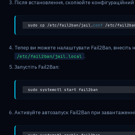
Після встановлення, скопіюйте конфігураційний
sudo cp /etc/fail2ban/jail.
conf
 /etc/fail2ba
Тепер ви можете налаштувати Fail2Ban, внесіть н
.
/etc/fail2ban/jail.local
Запустіть Fail2Ban:
sudo systemctl start fail2ban
Активуйте автозапуск Fail2Ban при завантаженні