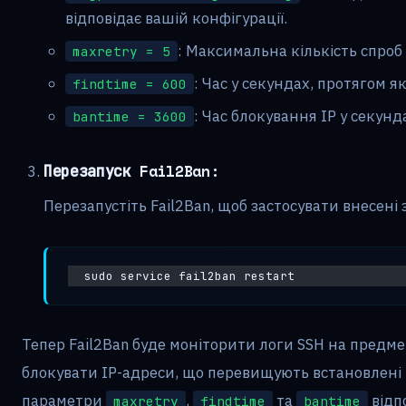
відповідає вашій конфігурації.
: Максимальна кількість спроб 
maxretry = 5
: Час у секундах, протягом я
findtime = 600
: Час блокування IP у секунд
bantime = 3600
Перезапуск Fail2Ban:
Перезапустіть Fail2Ban, щоб застосувати внесені 
sudo service fail2ban restart
Тепер Fail2Ban буде моніторити логи SSH на предм
блокувати IP-адреси, що перевищують встановлені 
параметри
,
та
відп
maxretry
findtime
bantime