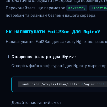
автоматично блокувати IP-адреси, що перевищують
Переконайтеся, що параметри
,
maxretry
findtim
потребам та ризикам безпеки вашого сервера.
Як налаштувати Fail2Ban для Nginx?
Налаштування Fail2Ban для захисту Nginx включає к
Створення фільтра для Nginx:
Створіть файл конфігурації для Nginx у директор
sudo nano /etc/fail2ban/filter.
d
/nginx.
conf
Додайте наступний вміст: