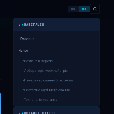
RU
UK
НАВІГАЦІЯ
Головна
Блог
Безпека в мережі
Лабораторія web-майстрів
Панель керювання DirectAdmin
Системне адмінистрювання
Технологія хостингу
ОСТАННІ СТАТТІ