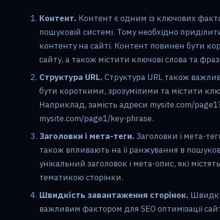
Контент.
Контент є одним із ключових факт
пошуковій системі. Тому необхідно приділити
контенту на сайті. Контент повинен бути ко
сайту, а також містити ключові слова та фраз
Структура URL.
Структура URL також важлива
бути короткими, зрозумілими та містити ключ
Наприклад, замість адреси mysite.com/page
mysite.com/page1/key-phrase.
Заголовки і мета-теги.
Заголовки і мета-те
також впливають на її ранжування в пошуков
унікальний заголовок і мета-опис, які містять
тематикою сторінки.
Швидкість завантаження сторінок.
Швидкі
важливим фактором для SEO оптимізації сай