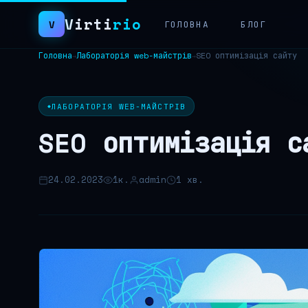
Virti
rio
V
ГОЛОВНА
БЛОГ
Головна
Лабораторія web-майстрів
SEO оптимізація сайту
→
→
Пошук:
ЛАБОРАТОРІЯ WEB-МАЙСТРІВ
SEO оптимізація с
24.02.2023
1к.
admin
1 хв.