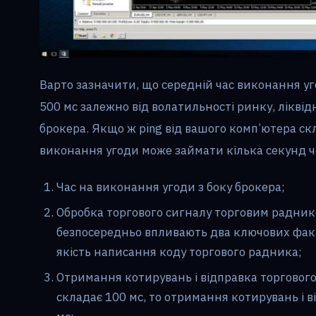
Варто зазначити, що середній час виконання уг
500 мс залежно від волатильності ринку, ліквід
брокера. Якщо ж ping від вашого комп’ютера скл
виконання угоди може займати кілька секунд ч
Час на виконання угоди з боку брокера;
Обробка торгового сигналу торговим раднико
безпосередньо впливають два ключових факт
якість написання коду торгового радника;
Отримання котирувань і відправка торгового
складає 100 мс, то отримання котирувань і 