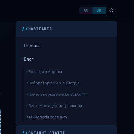
RU
UK
НАВІГАЦІЯ
Головна
Блог
Безпека в мережі
Лабораторія web-майстрів
Панель керювання DirectAdmin
Системне адмінистрювання
Технологія хостингу
ОСТАННІ СТАТТІ