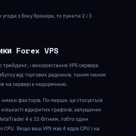
годи з боку брокера, то пункти 2 і 3
тики Forex VPS
о трейдинг, і використання VPS сервера
ибутку від торгових радників, таким чином
ія на сервері є недоречною.
 низки факторів. По-перше, це стосується
 кількості відкритих графіків, запущених
etaTrader 4 є 32-бітним, тобто один
 CPU. Якщо ваш VPS має 4 ядра CPU і на