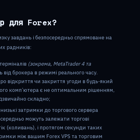
ер для Forex?
изку завдань і безпосередньо спрямоване на
их радників:
 терміналів
(зокрема, MetaTrader 4 та
ь від брокера в режимі реального часу.
ро відкриття чи закриття угоди в будь-який
ого комп’ютера є не оптимальним рішенням,
адзвичайно складно;
 низькі затримки до торгового сервера
зпосередньо можуть залежати торгові
тік (коливань), і протягом секунди таких
тримки між вашим Forex VPS та торговим