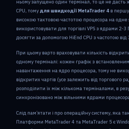
ньому запущено один термінал, то це не дасть 
CPU, тому
для швидкодії MetaTrader 4
в першу
високою тактовою частотою процесора на одне 
використовувати для торгівлі VPS з ядрами 2-3
досягти за допомогою HiEnd CPU з частотою від 3
При цьому варто враховувати кількість відкрит
одному терміналі: кожен графік з встановлени
навантаження на ядро процесора, тому не вико
відкритих чартів (усе залежить від торгового 
розподілити їх між кількома терміналами, в ре
синхронізовано між вільними ядрами процесор
Слід пам’ятати і про операційну систему, яка т
Платформи MetaTrader 4 та MetaTrader 5 є Wind