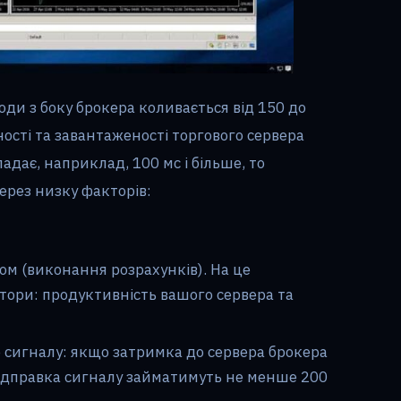
оди з боку брокера коливається від 150 до
ності та завантаженості торгового сервера
адає, наприклад, 100 мс і більше, то
ерез низку факторів:
м (виконання розрахунків). На це
ори: продуктивність вашого сервера та
 сигналу: якщо затримка до сервера брокера
відправка сигналу займатимуть не менше 200