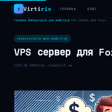
Virti
rio
V
ГОЛОВНА
БЛОГ
Головна
Лабораторія web-майстрів
VPS сервер для Forex
→
→
Пошук:
ЛАБОРАТОРІЯ WEB-МАЙСТРІВ
VPS сервер для Fo
13.04.2022
1к.
admin
1 хв.