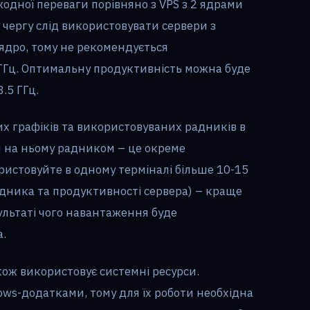
жодної переваги порівняно з VPS з 2 ядрами
 чергу слід використовувати сервери з
ядро, тому не рекомендується
 ГГц. Оптимальну продуктивність можна буде
.5 ГГц.
их графіків та використовуваних радників в
м на ньому радником – це окреме
ристовуйте в одному терміналі більше 10-15
радника та продуктивності сервера) – краще
зультаті чого навантаження буде
а.
акож використовує системні ресурси.
ows-додатками, тому для їх роботи необхідна