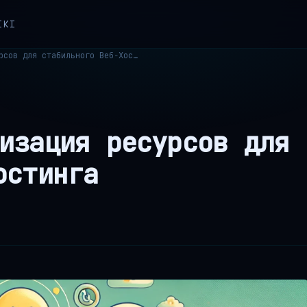
IKI
CloudLinux: Оптимизация ресурсов для стабильного Веб-Хостинга
изация ресурсов для
остинга