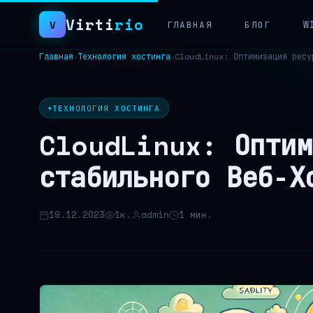
Virti
rio
V
ГЛАВНАЯ
БЛОГ
W
Главная
Технология хостинга
→
→
Поиск:
ТЕХНОЛОГИЯ ХОСТИНГА
CloudLinux: Оптим
стабильного Веб-Х
19.12.2023
1к.
admin
1 мин.