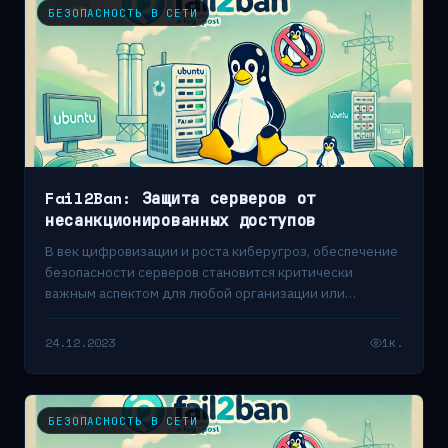
БЕЗОПАСНОСТЬ В СЕТИ
Fail2Ban: Защита серверов от
несанкционированных доступов
В век цифровизации и роста киберугроз, обеспечение
безопасности серверов становится критически
важным аспектом для любой организации или
частного лица, владеющего…
24.12.2023
1к.
БЕЗОПАСНОСТЬ В СЕТИ