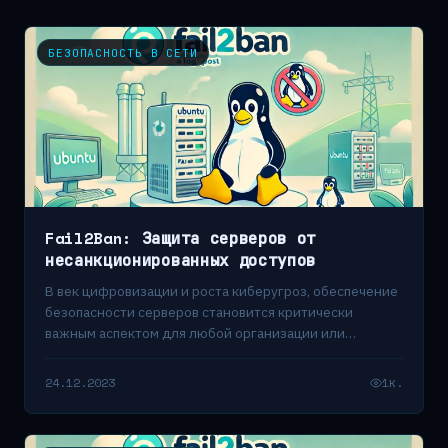
БЕЗОПАСНОСТЬ В СЕТИ
Fail2Ban: Защита серверов от
несанкционированных доступов
В век цифровизации и роста киберугроз, обеспечение
безопасности серверов становится критически
важным аспектом для любой организации или
частного лица, владеющего…
24.12.2023
1к.