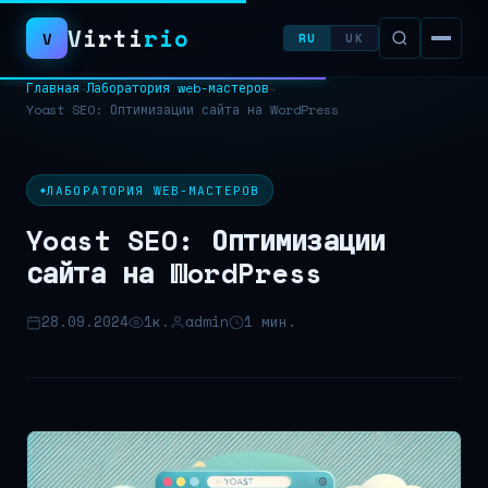
Virti
rio
V
RU
UK
Главная
Лаборатория web-мастеров
→
→
Yoast SEO: Оптимизации сайта на WordPress
Поиск:
ЛАБОРАТОРИЯ WEB-МАСТЕРОВ
Yoast SEO: Оптимизации
сайта на WordPress
28.09.2024
1к.
admin
1 мин.